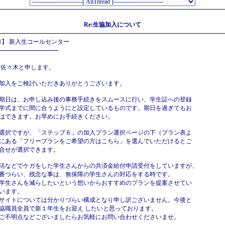
Re:生協加入について
21】 新入生コールセンター
 佐々木と申します。
加入をご検討いただきありがとうございます。
期日は、お申し込み後の事務手続きをスムースに行い、学生証への登録
学式までに間に合うようにと設定しているものです。期日を過ぎてもお
はできます。お早めにお手続きください。
選択ですが、「ステップ６」の加入プラン選択ページの下（プラン表よ
にある「フリープランをご希望の方はこちら」を選んでいただけるとご
合せが選択できます。
活などでケガをした学生さんからの共済金給付申請受付をしていますが、
番つらい、残念な事は、無保障の学生さんの対応をする時です。
学生さんを減らしたいという想いからおすすめのプランを提案させてい
います。
サイトについては分かりづらい構成となり申し訳ございません。今後と
協職員全員で新１年生をお迎え したいと思っております。
ご不明点などございましたらお気軽にお問い合わせくださいませ。