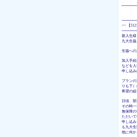
<<
【51
新入生様
九大生協
生協への
加入手続
などを入
申し込み
プランの
りも下）
希望の組
日頃、部
その時一
無保障の
ただいて
申し込み
も九大生
他に何か