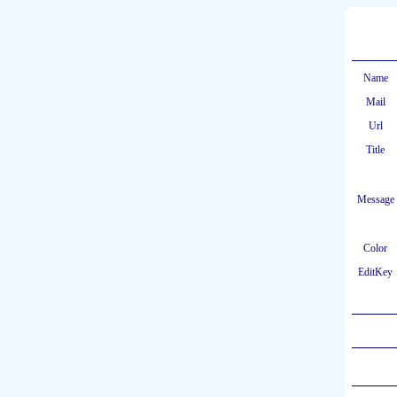
Name
Mail
Url
Title
Message
Color
EditKey