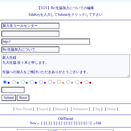
【5121】Re:生協加入についての編集
EditKeyを入力してSubmitをクリックして下さい
■
■
■
■
■
■
■
■
■
■
[
NewThread
]
[
Search
]
[
Manual
]
[
Webmaster
]
[
Top
]
[
Home
]
OldThread
New← [
1
] [
2
] [
3
] [
4
] [
5
] [
6
] [
7
] [
8
] [
9
] [
10
] →Old