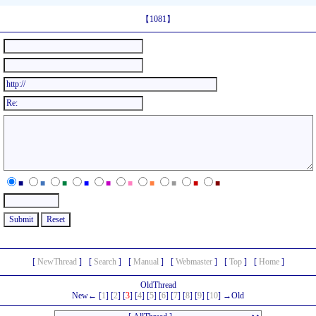
【1081】
■
■
■
■
■
■
■
■
■
■
[
NewThread
]
[
Search
]
[
Manual
]
[
Webmaster
]
[
Top
]
[
Home
]
OldThread
New← [
1
] [
2
] [
3
] [
4
] [
5
] [
6
] [
7
] [
8
] [
9
] [
10
] →Old