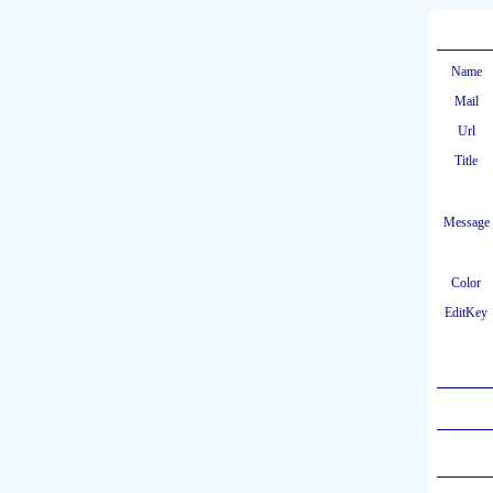
Name
Mail
Url
Title
Message
Color
EditKey