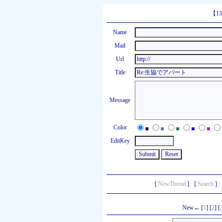
【1
Name
Mail
Url
Title
Message
Color
■
■
■
■
■
EditKey
[
NewThread
]
[
Search
]
New← [
1
] [
2
] [