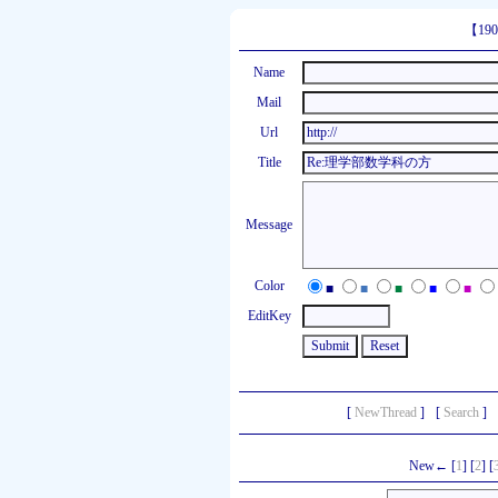
【1
Name
Mail
Url
Title
Message
Color
■
■
■
■
■
EditKey
[
NewThread
]
[
Search
]
New← [
1
] [
2
] [