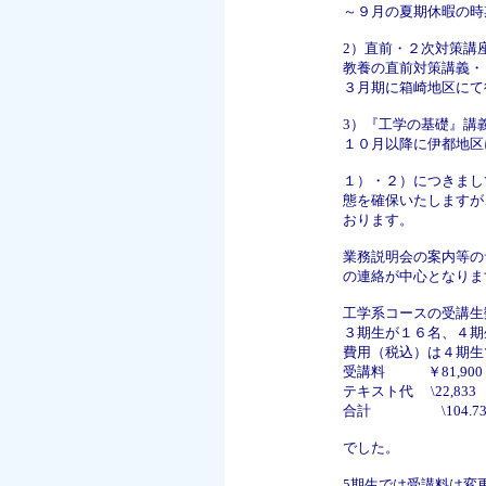
～９月の夏期休暇の時
2）直前・２次対策講
教養の直前対策講義・
３月期に箱崎地区にて
3）『工学の基礎』講
１０月以降に伊都地区
１）・２）につきまし
態を確保いたしますが
おります。
業務説明会の案内等の
の連絡が中心となりま
工学系コースの受講生
３期生が１６名、４期
費用（税込）は４期生
受講料 ￥81,900
テキスト代 \22,833
合計 \104.73
でした。
5期生では受講料は変