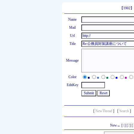
【190
Name
Mail
Url
Title
Message
Color
■
■
■
■
■
EditKey
[
NewThread
]
[
Search
]
New← [
1
] [
2
] [