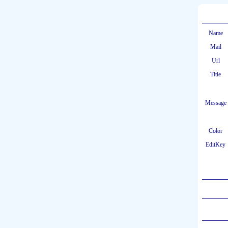
Name
Mail
Url
Title
Message
Color
EditKey