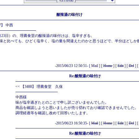
酸辣湯の味付け
7】 中西
月23日）の、理農食堂の酸辣湯の味付けは、塩辛すぎる。
味と比べても、ひどく塩辛く、塩の量を間違えたのかと思うほどで、半分ほどしか
-2015/06/23 12:50:51- [
Mail
] [
Home
] [
Edit
] [
Del
] 
Re:酸辣湯の味付け
<<
【3488】 理農食堂 久保
中西様
味が塩辛過ぎたとのことで申し訳ございませんでした。
商品を確認しようと思いましたが売り切れており確認できませんでした。
調理経過等を確認し改めて回答いたします。
-2015/06/23 16:50:35- [
Mail
] [
Home
] [
Edit
] [
Del
] 
Re:酸辣湯の味付け