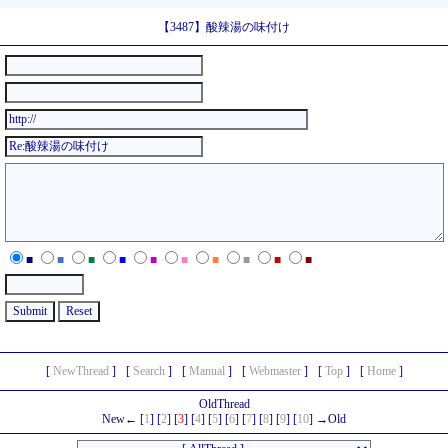
【3487】酸辣湯の味付け
■
■
■
■
■
■
■
■
■
■
[
NewThread
]
[
Search
]
[
Manual
]
[
Webmaster
]
[
Top
]
[
Home
]
OldThread
New← [
1
] [
2
] [
3
] [
4
] [
5
] [
6
] [
7
] [
8
] [
9
] [
10
] →Old