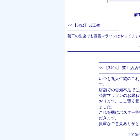
読
<<
【3492】 芸工生
芸工の生協でも読書マラソンはやってます
<<
【3494】 芸工店
いつも九大生協のご利
す。
店舗での告知不足でご
読書マラソンのお尋ね
おります。ここ暫く受
ました。
これを機にポスター等
だきます。
貴重なご意見ありがと
-2015/