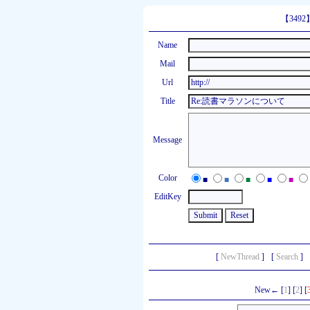
【349
Name
Mail
Url
Title
Message
Color
■
■
■
■
■
EditKey
[
NewThread
]
[
Search
]
New← [
1
] [
2
] [