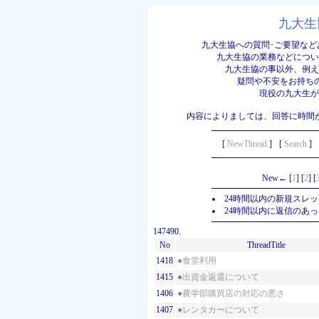
九大生
九大生協への質問･ご要望な
九大生協の業務などについ
九大生協の事以外、例え
疑問や不安をお持ち
現役の九大生が
内容によりましては、回答に時間
[
NewThread
]
[
Search
]
New← [
1
] [
2
] [
24時間以内の新規スレ
24時間以内に返信のあ
147490.
No
ThreadTitle
1418
●
食堂利用
1415
●
出資金返還について
1406
●
農学部購買店の対応の悪さ
1407
●
レンタカーについて