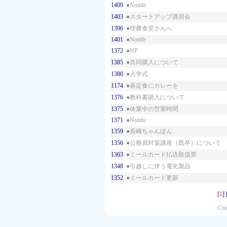
1409
●
Notitle
1403
●
スタートアップ講習会
1396
●
理農食堂さんへ
1401
●
Notitle
1372
●
HP
1385
●
共同購入について
1380
●
入学式
1174
●
昼定食にカレーを
1376
●
教科書購入について
1375
●
休業中の営業時間
1371
●
Notitle
1359
●
長崎ちゃんぽん
1356
●
公務員対策講座（既卒）について
1363
●
ミールカード払込取扱票
1348
●
引越しに伴う電化製品
1352
●
ミールカード更新
[
1
] 
Cmf